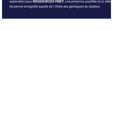
exploration pour
, une personne qualifiée et un déten
RESSOURCES PMET
de permis enregistré auprès de l’Ordre des géologues du Québec.