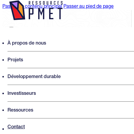
Passer au contenu principal
Passer au pied de page
Search PMET Resources
À propos de nous
Projets
Rechercher
×
Développement durable
Investisseurs
Ressources
Processus d'EIES Shaakichiuwaanaan
Contact