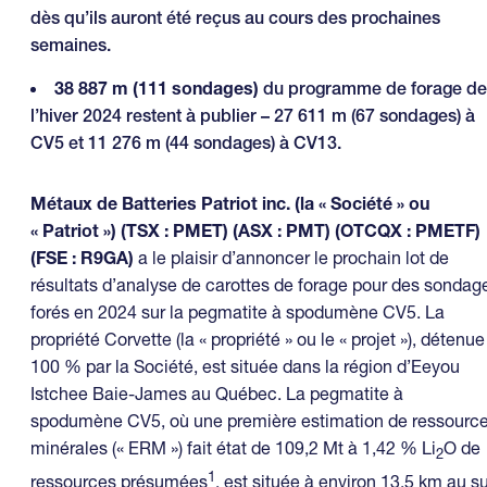
dès qu’ils auront été reçus au cours des prochaines
semaines.
38 887 m (111 sondages)
du programme de forage de
l’hiver 2024 restent à publier – 27 611 m (67 sondages) à
CV5 et 11 276 m (44 sondages) à CV13.
Métaux de Batteries Patriot inc. (la « Société » ou
« Patriot ») (TSX : PMET) (ASX : PMT) (OTCQX : PMETF)
(FSE : R9GA)
a le plaisir d’annoncer le prochain lot de
résultats d’analyse de carottes de forage pour des sondag
forés en 2024 sur la pegmatite à spodumène CV5. La
propriété Corvette (la « propriété » ou le « projet »), détenue
100 % par la Société, est située dans la région d’Eeyou
Istchee Baie-James au Québec. La pegmatite à
spodumène CV5, où une première estimation de ressourc
minérales (« ERM ») fait état de 109,2 Mt à 1,42 % Li
O de
2
1
ressources présumées
, est située à environ 13,5 km au s