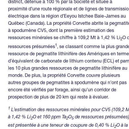
district, détenue à 100 % par la Société et située à
proximité d’une route régionale et de lignes de transmissi
électrique dans la région d’Eeyou Istchee Baie-James au
Québec (Canada). La propriété Corvette abrite la pegmatit
à spodumène CV5, dont la première estimation des
ressources minérales se chiffre à 109,2 Mt à 1,42 % Li
O 
2
1
ressources présumées
, se classant comme la plus grand
ressource de pegmatite lithinifère des Amériques en term
d’équivalent de carbonate de lithium contenu (ECL) et par
les 10 plus grandes ressources de pegmatite lithinifère au
monde. De plus, la propriété Corvette couvre plusieurs
autres groupes de pegmatites à spodumène qui n’ont pas
encore été vérifiés par forage, ainsi qu’un corridor de
prospection de plus de 20 km qui reste à évaluer.
1
L’estimation des ressources minérales pour CV5 (109,2 M
à 1,42 % Li
O et 160 ppm Ta
O
de ressources présumées
2
2
5
est présentée à une teneur de coupure de 0,40 % Li
O à la
2