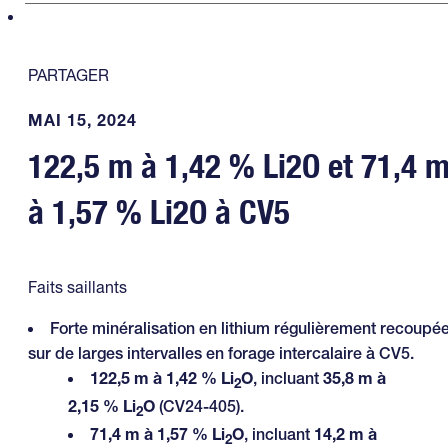
PARTAGER
MAI 15, 2024
122,5 m à 1,42 % Li2O et 71,4 
à 1,57 % Li2O à CV5
Faits saillants
Forte minéralisation en lithium régulièrement recoupé
sur de larges intervalles en forage intercalaire à CV5.
122,5 m à 1,42 % Li
O
, incluant
35,8 m à
2
2,15 % Li
O
(CV24-405).
2
71,4 m à 1,57 % Li
O
, incluant
14,2 m à
2