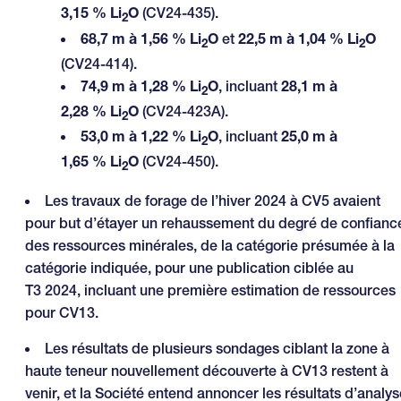
3,15 % Li
O
(CV24-435).
2
68,7 m à 1,56 % Li
O
et
22,5 m à 1,04 % Li
O
2
2
(CV24-414).
74,9 m à 1,28 % Li
O
, incluant
28,1 m à
2
2,28 % Li
O
(CV24-423A).
2
53,0 m à 1,22 % Li
O
, incluant
25,0 m à
2
1,65 % Li
O
(CV24-450).
2
Les travaux de forage de l’hiver 2024 à CV5 avaient
pour but d’étayer un rehaussement du degré de confianc
des ressources minérales, de la catégorie présumée à la
catégorie indiquée, pour une publication ciblée au
T3 2024, incluant une première estimation de ressources
pour CV13.
Les résultats de plusieurs sondages ciblant la zone à
haute teneur nouvellement découverte à CV13 restent à
venir, et la Société entend annoncer les résultats d’analys