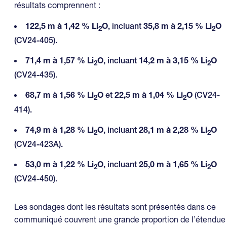
résultats comprennent :
122,5 m à 1,42 % Li
O
, incluant
35,8 m à 2,15 % Li
O
2
2
(CV24-405).
71,4 m à 1,57 % Li
O
, incluant
14,2 m à 3,15 % Li
O
2
2
(CV24-435).
68,7 m à 1,56 % Li
O
et
22,5 m à 1,04 % Li
O
(CV24-
2
2
414).
74,9 m à 1,28 % Li
O
, incluant
28,1 m à 2,28 % Li
O
2
2
(CV24-423A).
53,0 m à 1,22 % Li
O
, incluant
25,0 m à 1,65 % Li
O
2
2
(CV24-450).
Les sondages dont les résultats sont présentés dans ce
communiqué couvrent une grande proportion de l’étendue