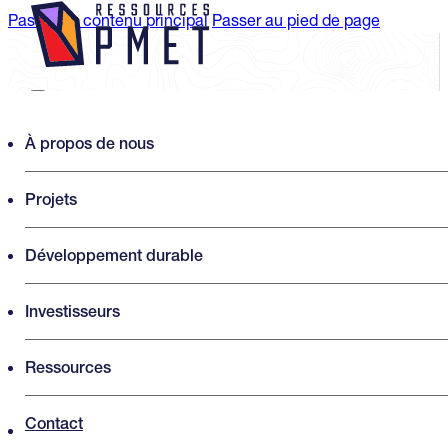
Passer au contenu principal
Passer au pied de page
Search PMET Resources
À propos de nous
Projets
Rechercher
×
Développement durable
Investisseurs
Ressources
Contact