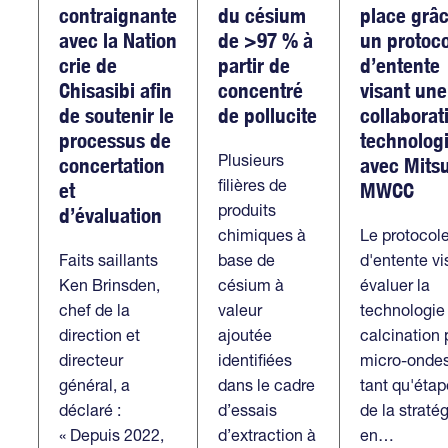
contraignante
du césium
place grâc
avec la Nation
de >97 % à
un protoc
crie de
partir de
d’entente
Chisasibi afin
concentré
visant une
de soutenir le
de pollucite
collaborat
processus de
technolog
Plusieurs
concertation
avec Mitsu
filières de
et
MWCC
produits
d’évaluation
chimiques à
Le protocol
Faits saillants
base de
d'entente vi
Ken Brinsden,
césium à
évaluer la
chef de la
valeur
technologie
direction et
ajoutée
calcination 
directeur
identifiées
micro-onde
général, a
dans le cadre
tant qu'étap
déclaré :
d’essais
de la straté
« Depuis 2022,
d’extraction à
en…