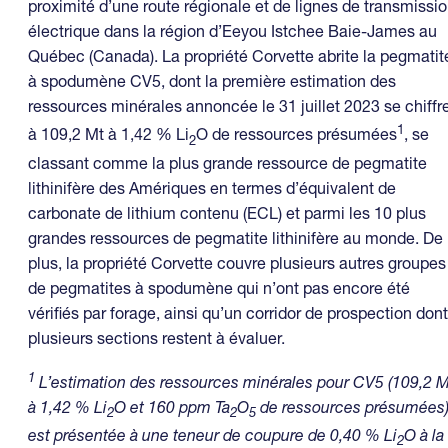
proximité d’une route régionale et de lignes de transmissi
électrique dans la région d’Eeyou Istchee Baie-James au
Québec (Canada). La propriété Corvette abrite la pegmatit
à spodumène CV5, dont la première estimation des
ressources minérales annoncée le 31 juillet 2023 se chiffr
1
à 109,2 Mt à 1,42 % Li
O de ressources présumées
, se
2
classant comme la plus grande ressource de pegmatite
lithinifère des Amériques en termes d’équivalent de
carbonate de lithium contenu (ECL) et parmi les 10 plus
grandes ressources de pegmatite lithinifère au monde. De
plus, la propriété Corvette couvre plusieurs autres groupes
de pegmatites à spodumène qui n’ont pas encore été
vérifiés par forage, ainsi qu’un corridor de prospection dont
plusieurs sections restent à évaluer.
1
L’estimation des ressources minérales pour CV5 (109,2 M
à 1,42 % Li
O et 160 ppm Ta
O
de ressources présumées
2
2
5
est présentée à une teneur de coupure de 0,40 % Li
O à la
2